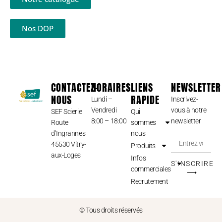
Nos DOP
CONTACTEZ-
HORAIRES
LIENS
NEWSLETTER
NOUS
RAPIDE
Lundi –
Inscrivez-
Vendredi
vous à notre
SEF Scierie
Qui
8:00 – 18:00
newsletter
Route
sommes
d’Ingrannes
nous
45530 Vitry-
Produits
aux-Loges
Infos
S'INSCRIRE
commerciales
⟶
Recrutement
© Tous droits réservés