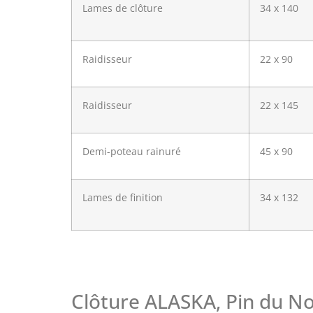
Lames de clôture
34 x 140
Raidisseur
22 x 90
Raidisseur
22 x 145
Demi-poteau rainuré
45 x 90
Lames de finition
34 x 132
Clôture ALASKA, Pin du No