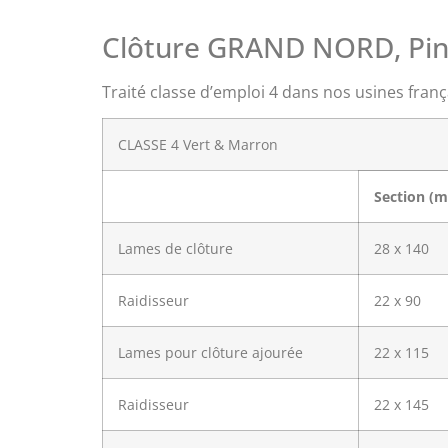
Clôture GRAND NORD, Pin
Traité classe d’emploi 4 dans nos usines frança
CLASSE 4 Vert & Marron
Section (
Lames de clôture
28 x 140
Raidisseur
22 x 90
Lames pour clôture ajourée
22 x 115
Raidisseur
22 x 145