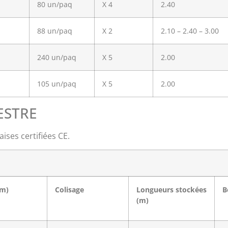
80 un/paq
X 4
2.40
88 un/paq
X 2
2.10 – 2.40 – 3.00
240 un/paq
X 5
2.00
105 un/paq
X 5
2.00
VESTRE
ises certifiées CE.
m)
Colisage
Longueurs
stockées
B
(m)