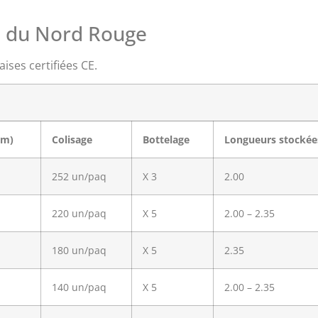
 du Nord Rouge
ises certifiées CE.
mm)
Colisage
Bottelage
Longueurs stockée
252 un/paq
X 3
2.00
220 un/paq
X 5
2.00 – 2.35
180 un/paq
X 5
2.35
140 un/paq
X 5
2.00 – 2.35