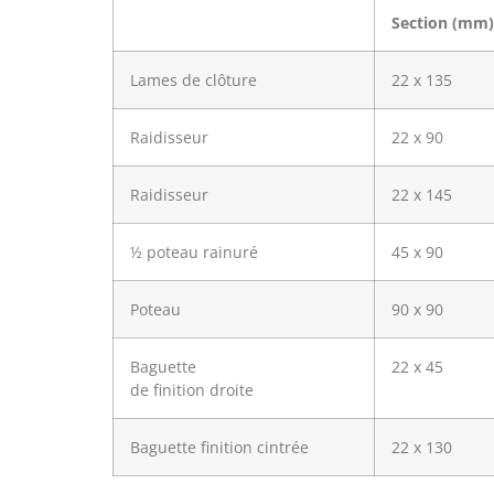
Section (mm)
Lames de clôture
22 x 135
Raidisseur
22 x 90
Raidisseur
22 x 145
½ poteau rainuré
45 x 90
Poteau
90 x 90
Baguette
22 x 45
de finition droite
Baguette finition cintrée
22 x 130