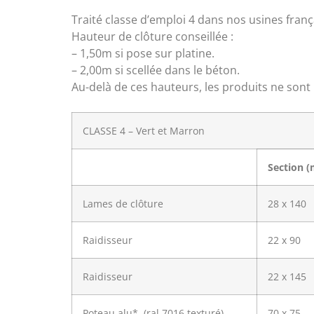
Traité classe d’emploi 4 dans nos usines frança
Hauteur de clôture conseillée :
– 1,50m si pose sur platine.
– 2,00m si scellée dans le béton.
Au-delà de ces hauteurs, les produits ne sont
CLASSE 4 – Vert et Marron
Section 
Lames de clôture
28 x 140
Raidisseur
22 x 90
Raidisseur
22 x 145
Poteau alu* (ral 7016 texturé)
70 x 75