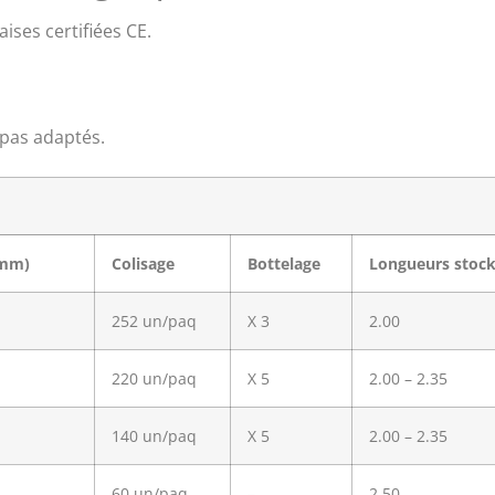
ises certifiées CE.
 pas adaptés.
(mm)
Colisage
Bottelage
Longueurs stock
252 un/paq
X 3
2.00
220 un/paq
X 5
2.00 – 2.35
140 un/paq
X 5
2.00 – 2.35
60 un/paq
–
2.50