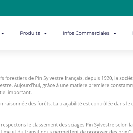
Produits
Infos Commerciales
 forestiers de Pin Sylvestre français, depuis 1920, la sociét
lvestre. Aujourd’hui, grâce à une matière première constamm
tiel important.
n raisonnée des forêts. La traçabilité est contrôlée dans le 
us respectons le classement des sciages Pin Sylvestre selon
ritime et du transit nous permettent de proposer des prix C.I