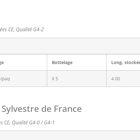
iées CE, Qualité G4-2
ge
Bottelage
Long. stocké
n/paq
X 5
4.00
n Sylvestre de France
es CE, Qualité G4-0 / G4-1