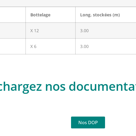
Bottelage
Long. stockées (m)
X 12
3.00
X 6
3.00
chargez nos documenta
Nos DOP