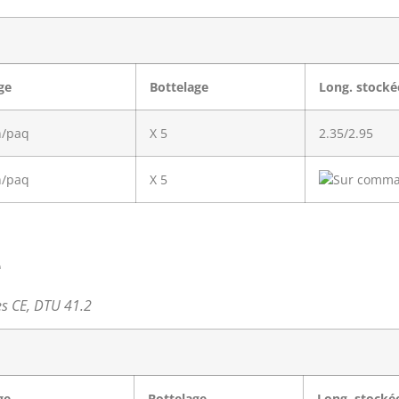
ge
Bottelage
Long. stocké
n/paq
X 5
2.35/2.95
n/paq
X 5
e
ées CE, DTU 41.2
ge
Bottelage
Long. stocké