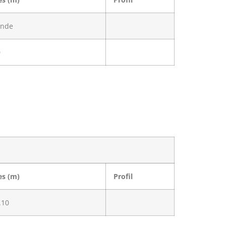
0
es (m)
Profil
.10