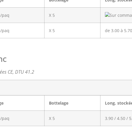
n/paq
X 5
n/paq
X 5
de 3.00 à 5.7
nc
fiées CE, DTU 41.2
ge
Bottelage
Long. stocké
n/paq
X 5
3.90 / 4.50 / 5