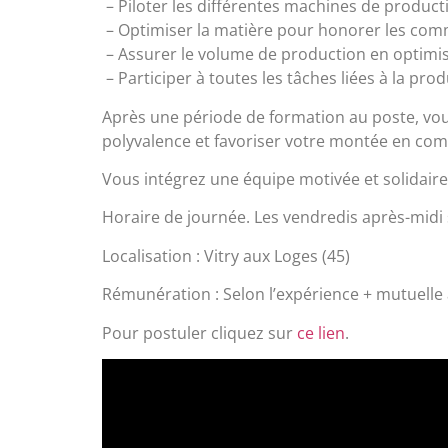
– Piloter les différentes machines de product
– Optimiser la matière pour honorer les com
– Assurer le volume de production en optimi
– Participer à toutes les tâches liées à la prod
Après une période de formation au poste, vous
polyvalence et favoriser votre montée en co
Vous intégrez une équipe motivée et solidaire
Horaire de journée. Les vendredis après-midi 
Localisation : Vitry aux Loges (45)
Rémunération : Selon l’expérience + mutuelle at
Pour postuler cliquez sur
ce lien
.