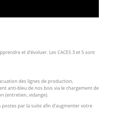
prendre et d’évoluer. Les CACES 3 et 5 sont
vacuation des lignes de production,
ment anti-bleu de nos bois via le chargement de
n (entretien, vidange).
postes par la suite afin d’augmenter votre