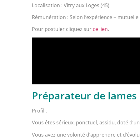
Localisation : Vitry aux Loges (45)
Rémunération : Selon l’expérience + mutuelle at
Pour postuler cliquez sur
ce lien
.
Préparateur de lames (
Profil :
Vous êtes sérieux, ponctuel, assidu, doté d’un 
Vous avez une volonté d’apprendre et d’évolue