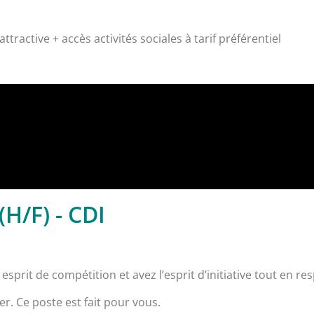
tractive + accès activités sociales à tarif préférentiel
H/F) - CDI
esprit de compétition et avez l’esprit d’initiative tout en res
r. Ce poste est fait pour vous.