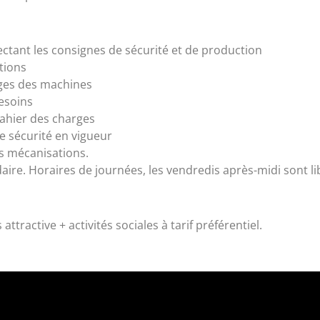
ctant les consignes de sécurité et de production
ations
lages des machines
esoins
ahier des charges
e sécurité en vigueur
es mécanisations.
ire. Horaires de journées, les vendredis après-midi sont li
tractive + activités sociales à tarif préférentiel.