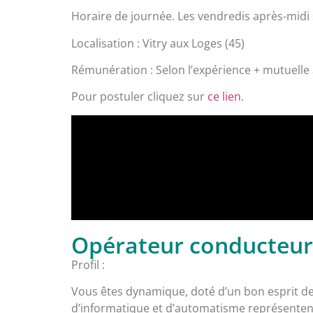
Horaire de journée. Les vendredis après-midi 
Localisation : Vitry aux Loges (45)
Rémunération : Selon l’expérience + mutuelle at
Pour postuler cliquez sur
ce lien
.
Opérateur conducteur m
Profil :
Vous êtes dynamique, doté d’un bon esprit d
d’informatique et d’automatisme représenten