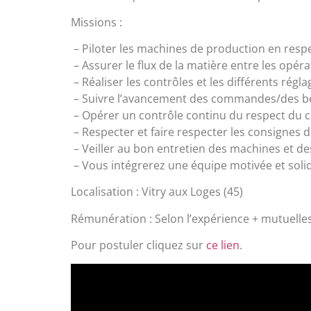
Missions :
– Piloter les machines de production en respe
– Assurer le flux de la matière entre les opér
– Réaliser les contrôles et les différents rég
– Suivre l’avancement des commandes/des b
– Opérer un contrôle continu du respect du c
– Respecter et faire respecter les consignes d
– Veiller au bon entretien des machines et d
– Vous intégrerez une équipe motivée et solida
Localisation : Vitry aux Loges (45)
Rémunération : Selon l’expérience + mutuelles at
Pour postuler cliquez sur
ce lien
.