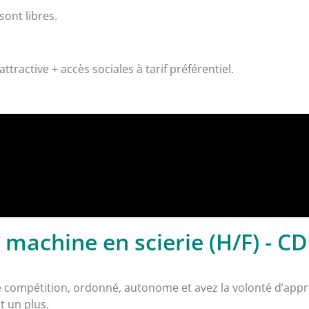
sont libres.
tractive + accès sociales à tarif préférentiel.
achine en scierie (H/F) - CD
e compétition, ordonné, autonome et avez la volonté d’app
t un plus.