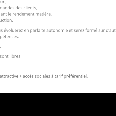
ion,
mandes des clients,
sant le rendement matière,
uction.
 évoluerez en parfaite autonomie et serez formé sur d’autr
mpétences.
.
sont libres.
tractive + accès sociales à tarif préférentiel.