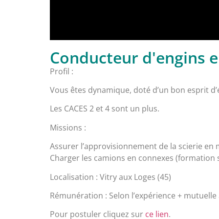
Conducteur d'engins en 
Profil :
Vous êtes dynamique, doté d’un bon esprit d’
Les CACES 2 et 4 sont un plus.
Missions :
Assurer l’approvisionnement de la scierie en m
Charger les camions en connexes (formation 
Localisation : Vitry aux Loges (45)
Rémunération : Selon l’expérience + mutuelle at
Pour postuler cliquez sur
ce lien
.