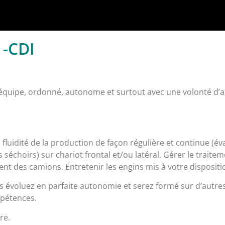
 -CDI
équipe, ordonné, autonome et surtout avec une volonté d’ap
fluidité de la production de façon régulière et continue (é
échoirs) sur chariot frontal et/ou latéral. Gérer le traite
nt des camions. Entretenir les engins mis à votre dispositio
 évoluez en parfaite autonomie et serez formé sur d’autres 
mpétences.
re.