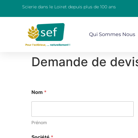
Scierie dans le Loiret depuis plus de 100 ans
Qui Sommes Nous
Demande de devi
Nom
*
Prénom
Société
*