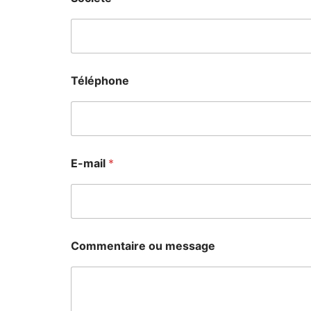
Téléphone
E-mail
*
C
Commentaire ou message
o
m
m
e
n